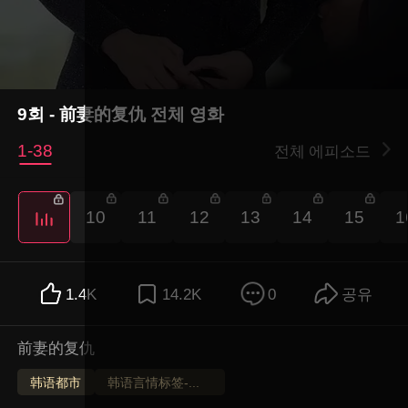
9회 - 前妻的复仇 전체 영화
1-38
전체 에피소드
10
11
12
13
14
15
1
1.4K
14.2K
0
공유
前妻的复仇
韩语都市
韩语言情标签-测试