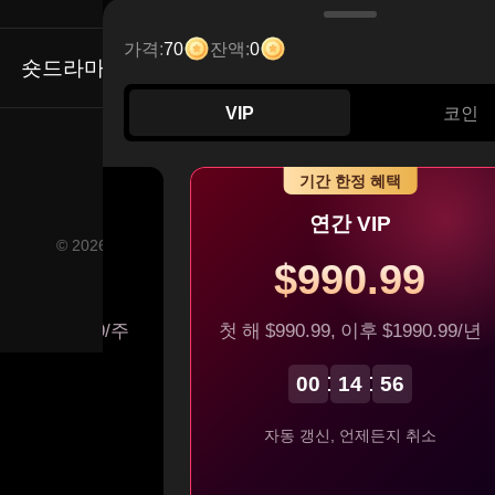
Email: service@flextv.cc
가격:
70
잔액:
0
숏드라마
VIP
코인
인기 시리즈
커뮤니티
기간 한정 혜택
 VIP
연간 VIP
© 2026 FlexTV, All Rights Reserved YUDER PTE. LTD.
0.99
$990.99
 이후 $200.99/주
첫 해 $990.99, 이후 $1990.99/년
 언제든지 취소
00
14
56
자동 갱신, 언제든지 취소