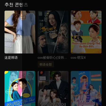
추천 콘텐츠
这是韩语
cos被偷听心(没韩国
cos-萌宝4
标签)
韩语全部