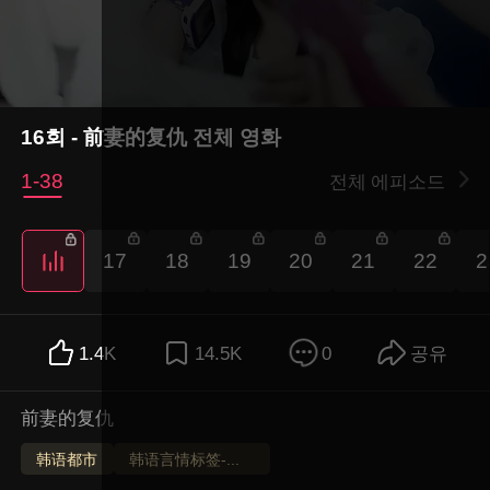
16회 - 前妻的复仇 전체 영화
1-38
전체 에피소드
5
17
18
19
20
21
22
2
1.4K
14.5K
0
공유
前妻的复仇
韩语都市
韩语言情标签-测试