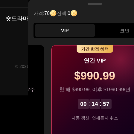
Email: service@flextv.cc
가격:
70
잔액:
0
숏드라마
VIP
코인
인기 시리즈
커뮤니티
기간 한정 혜택
 VIP
연간 VIP
© 2026 FlexTV, All Rights Reserved YUDER PTE. LTD.
0.99
$990.99
 이후 $200.99/주
첫 해 $990.99, 이후 $1990.99/년
 언제든지 취소
00
14
57
자동 갱신, 언제든지 취소