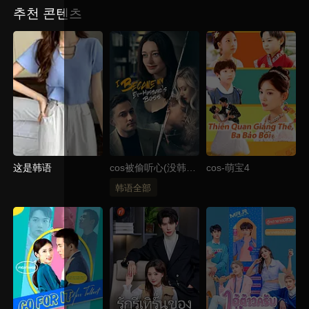
추천 콘텐츠
这是韩语
cos被偷听心(没韩国
cos-萌宝4
标签)
韩语全部