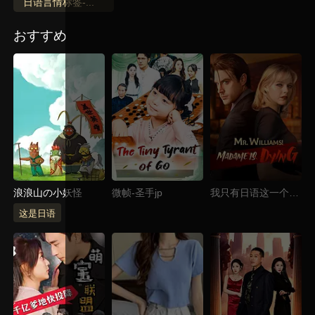
日语言情标签-测试
おすすめ
浪浪山の小妖怪
微帧-圣手jp
我只有日语这一个语
言
这是日语