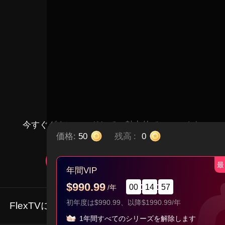
今すぐダウンロードして、魅力的でユニークな
価格:
50
残高
:
0
ショートドラマを楽しもう
無料視聴
アプリをダウンロード
最
年間VIP
$990.99
00
14
56
/年
初年度は$990.99、以降$1990.99/年
FlexTVについて
1年間すべてのシリーズを解除します