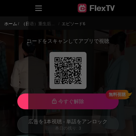
ホーム
/
（日语）重生后她飒爆了
/
エピソード6
コードをスキャンしてアプリで視聴
無料視聴
今すぐ解除
広告を1本視聴 - 単話をアンロック
本日の残り: 3