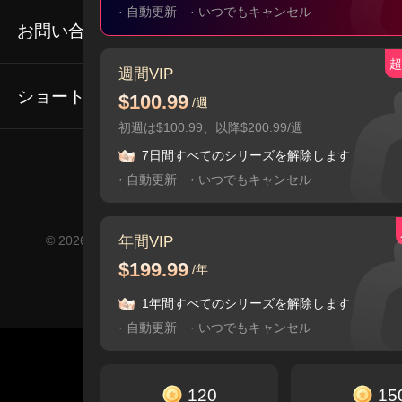
利用規約
· 自動更新
· いつでもキャンセル
プライバシーポリシー
お問い合わせ
私たちについて
超
Email: service@flextv.cc
週間VIP
ショートドラマ
$100.99
/週
初週は$100.99、以降$200.99/週
人気シリーズ
7日間すべてのシリーズを解除します
コミュニティ
· 自動更新
· いつでもキャンセル
年間VIP
© 2026 FlexTV, All Rights Reserved YUDER PTE. LTD.
$199.99
/年
1年間すべてのシリーズを解除します
· 自動更新
· いつでもキャンセル
120
15