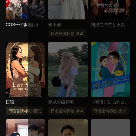
COS千亿爹地(jp)
刚上架
神捜門の主と正義執
行録
日语言情标签-测试
日语
测试分级标签
（泰语）进击的白小
姐
日语言情标签-测试
日语言情标签-测试
日语言情标签-测试