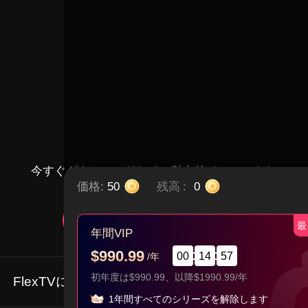
今すぐダウンロードして、魅力的でユニークな
価格:
50
残高
:
0
ショートドラマを楽しもう
無料視聴
アプリをダウンロード
最
年間VIP
$990.99
00
14
57
/年
初年度は$990.99、以降$1990.99/年
FlexTVについて
1年間すべてのシリーズを解除します