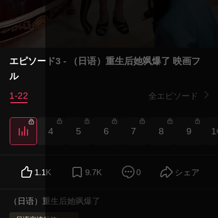
エピソード3 - （日语）重生后她飒爆了 映画フ
ル
1-22
全エピソード
4
5
6
7
8
9
1
1.1K
9.7K
0
シェア
（日语）重生后她飒爆了