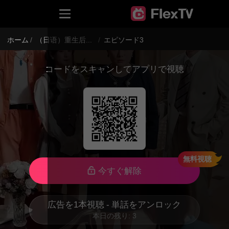
ホーム
/
（日语）重生后她飒爆了
/
エピソード3
コードをスキャンしてアプリで視聴
無料視聴
今すぐ解除
広告を1本視聴 - 単話をアンロック
本日の残り: 3