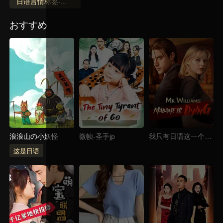
日语言情标签-测试
おすすめ
浪浪山の小妖怪
微帧-圣手jp
我只有日语这一个语
言
这是日语