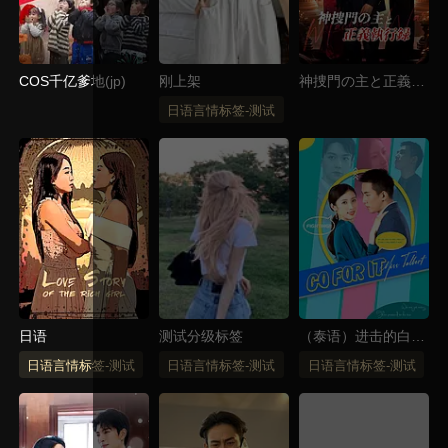
COS千亿爹地(jp)
刚上架
神捜門の主と正義執
行録
日语言情标签-测试
日语
测试分级标签
（泰语）进击的白小
姐
日语言情标签-测试
日语言情标签-测试
日语言情标签-测试