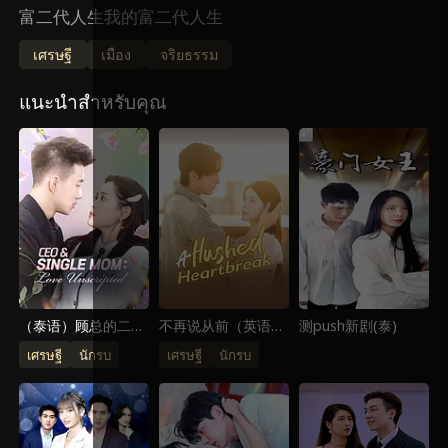
富二代人生我的富二代人生
เศรษฐี
เมือง
จริยธรรม
แนะนำสำหรับคุณ
（泰语）顾总的二婚
不再说从前（英语）
测push新剧(泰)
娇妻
不再说从前（英语）
เศรษฐี
นักรบ
เศรษฐี
นักรบ
不再说从前（英语）
不再说从前（英语）