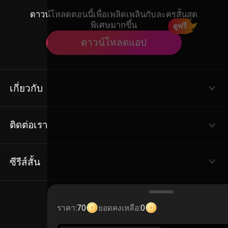
ดาวน์โหลดตอนนี้เพื่อเพลิดเพลินกับละครสั้นสุด
พิเศษมากขึ้น
ดูฟรี
ดาวน์โหลดแอป
เกี่ยวกับ
ข้อกำหนดการใช้งาน
นโยบายความเป็นส่วนตัว
ติดต่อเรา
เกี่ยวกับเรา
Email: service@flextv.cc
ซีรีส์สั้น
ซีรีส์ยอดนิยม
ชุมชน
ราคา:
70
ยอดคงเหลือ:
0