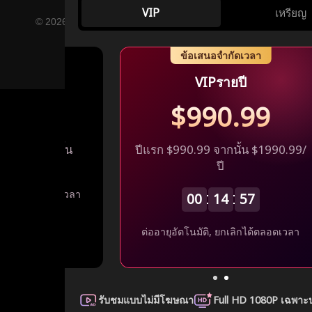
VIP
เหรียญ
© 2026 FlexTV, All Rights Reserved YUDER PTE. LTD.
ข้อเสนอจำกัดเวลา
สัปดาห์
VIPรายปี
0.99
$990.99
100.99 จากนั้น
ปีแรก $990.99 จากนั้น $1990.99/
/สัปดาห์
ปี
 ยกเลิกได้ตลอดเวลา
00
14
57
ต่ออายุอัตโนมัติ, ยกเลิกได้ตลอดเวลา
รับชมแบบไม่มีโฆษณา
Full HD 1080P เฉพา