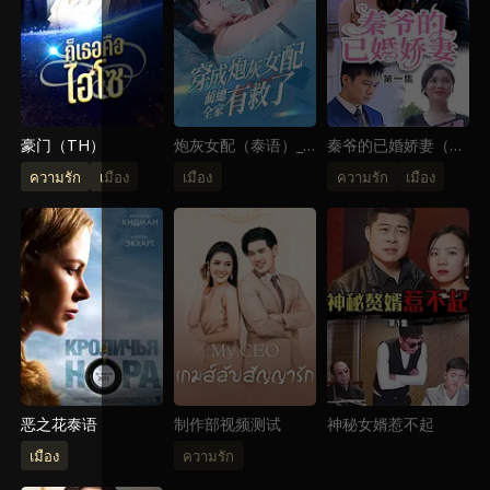
豪门（TH）
炮灰女配（泰语）_
秦爷的已婚娇妻（泰
腾讯
语）
ความรัก
เมือง
เมือง
ความรัก
เมือง
恶之花泰语
制作部视频测试
神秘女婿惹不起
เมือง
ความรัก