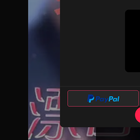
Scan the code to
Unl
Watch 1 Ads - Unl
Today l