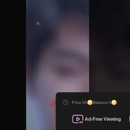
Price:
55
Balance:
0
Ad-Free Viewing