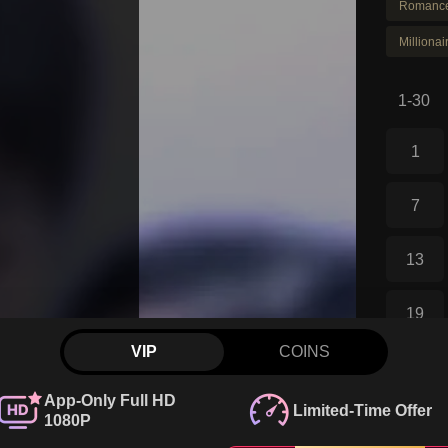
Romanc
Millionai
1-30
1
7
13
19
VIP
COINS
25
App-Only Full HD
Limited-Time Offer
1080P
31
Comme