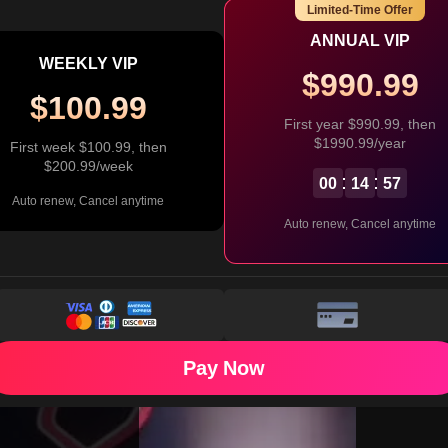
Limited-Time Offer
Watch Free
37
 watch on the app
ANNUAL VIP
WEEKLY VIP
$990.99
43
$100.99
First year $990.99, then
49
$1990.99/year
First week $100.99, then
$200.99/week
00
14
56
55
Auto renew, Cancel anytime
Auto renew, Cancel anytime
ock Now
ock Single Episode
67
eft: 20
73
Pay Now
79