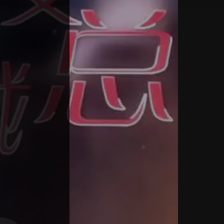
85
91