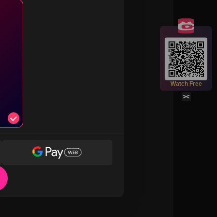
38
39
40
41
42
44
45
46
47
48
Scan the QR code to watch full episodes
50
51
52
53
54
for free!
Watch Free
56
57
58
59
60
Be the first to comment.
62
63
64
65
66
68
69
70
71
72
74
75
76
77
78
80
81
82
83
84