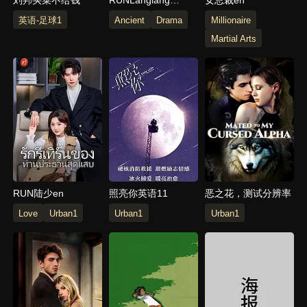
Mountain Little
英语-足球1
Ancient
Drama
Millionaire
Monster_Langlang
Martial Arts
Mountain Little
Monster_Langlang
Mountain Little
Monster
RUN陆少en
照亮你英语11
恶之花，测试分辨率
Love
Urban1
Urban1
Urban1