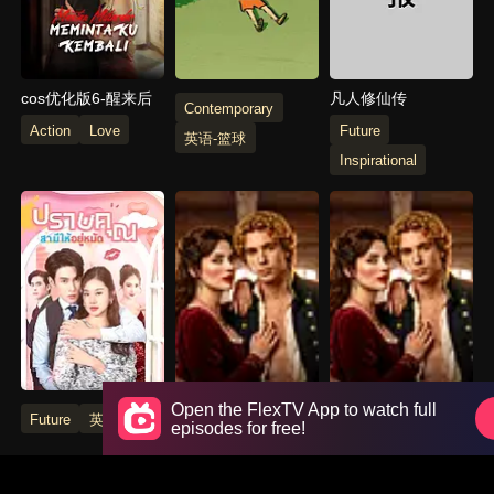
cos优化版6-醒来后
凡人修仙传
Contemporary
Action
Love
Future
英语-篮球
Inspirational
测试作品下载
不同语种
Open the FlexTV App to watch full
Future
英语-桌球
episodes for free!
Supernatural
Future
Urban