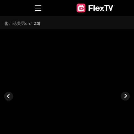
홈
/
花美男en
/
2회