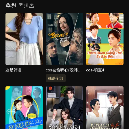
추천 콘텐츠
这是韩语
cos被偷听心(没韩国
cos-萌宝4
标签)
韩语全部