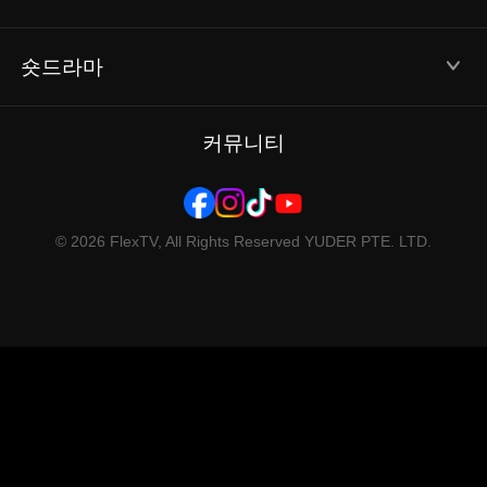
Email: service@flextv.cc
숏드라마
인기 시리즈
커뮤니티
© 2026 FlexTV, All Rights Reserved YUDER PTE. LTD.