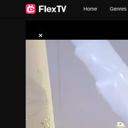
Home
Genres