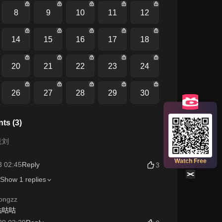
8
9
10
11
12
14
15
16
17
18
20
21
22
23
24
26
27
28
29
30
32
33
34
35
36
s (3)
Scan the QR code to watch full episodes
意刘
for free!
38
39
40
41
42
Watch Free
3 02:45
Reply
3
44
45
46
47
48
Show 1 replies
songzz
50
51
52
53
54
咕咕咕