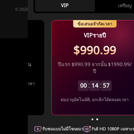
VIP
เหรียญ
© 2026 FlexTV, All Rights Reserved YUDER PTE. LTD.
ข้อเสนอจำกัดเวลา
สัปดาห์
VIPรายปี
0.99
$990.99
100.99 จากนั้น
ปีแรก $990.99 จากนั้น $1990.99/
/สัปดาห์
ปี
 ยกเลิกได้ตลอดเวลา
00
14
57
ต่ออายุอัตโนมัติ, ยกเลิกได้ตลอดเวลา
รับชมแบบไม่มีโฆษณา
Full HD 1080P เฉพา