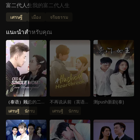
富二代人生我的富二代人生
เศรษฐี
เมือง
จริยธรรม
แนะนำสำหรับคุณ
（泰语）顾总的二婚
不再说从前（英语）
测push新剧(泰)
娇妻
不再说从前（英语）
เศรษฐี
นักรบ
เศรษฐี
นักรบ
不再说从前（英语）
不再说从前（英语）