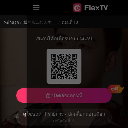
หน้าแรก
/
我的富二代人生（泰语）1234
/
ตอนที่ 13
สแกนโค้ดเพื่อรับชมบนแอป
ดูฟรี
ปลดล็อกตอนนี้
ดูโฆษณา 1 รายการ - ปลดล็อกตอนเดียว
เหลือวันนี้: 8