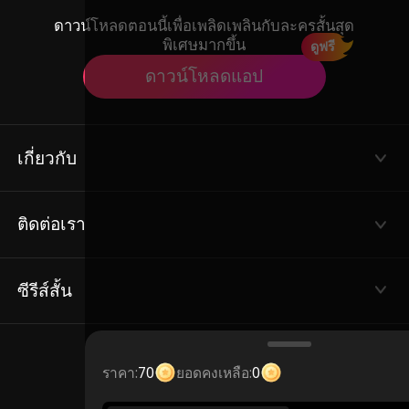
ดาวน์โหลดตอนนี้เพื่อเพลิดเพลินกับละครสั้นสุด
พิเศษมากขึ้น
ดูฟรี
ดาวน์โหลดแอป
เกี่ยวกับ
ข้อกำหนดการใช้งาน
นโยบายความเป็นส่วนตัว
ติดต่อเรา
เกี่ยวกับเรา
Email: service@flextv.cc
ซีรีส์สั้น
ซีรีส์ยอดนิยม
ชุมชน
ราคา:
70
ยอดคงเหลือ:
0