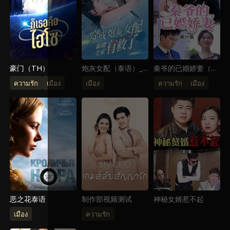
豪门（TH）
炮灰女配（泰语）_
秦爷的已婚娇妻（泰
腾讯
语）
ความรัก
เมือง
เมือง
ความรัก
เมือง
恶之花泰语
制作部视频测试
神秘女婿惹不起
เมือง
ความรัก