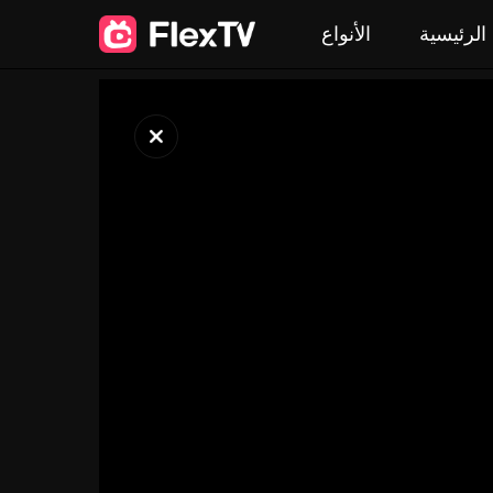
الرئيسية
الأنواع