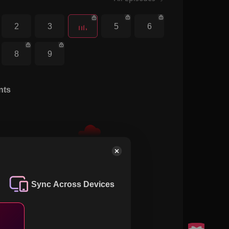
2
3
5
6
8
9
nts
Sync Across Devices
Be the first to comment.