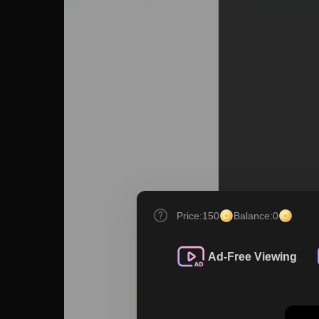
Price:
150
Balance:
0
Ad-Free Viewing
Scan the code to