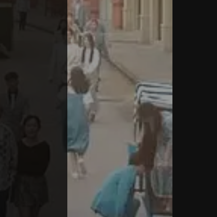
1.4K
19.0K