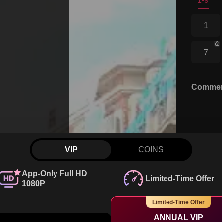
1-9
1
7
Comme
VIP
COINS
App-Only Full HD
Limited-Time Offer
1080P
Limited-Time Offer
Watch Free
 watch on the app
ANNUAL VIP