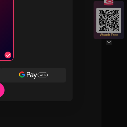
Scan the QR code to watch full episodes
for free!
Watch Free