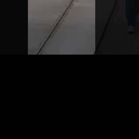
Recommended For You
刘邦买菜不给钱
RUNLanglang
女
刘邦买菜不给钱
RUNLanglang
Mountain Little
Mountain
英语-足球1
Monster_Langlang
Little
Mountain Little
Ancient
Monster_Lan
凡人修仙传
凡人修仙传
Monster_Langlang
Drama
Contemporary
glang
Mountain Little