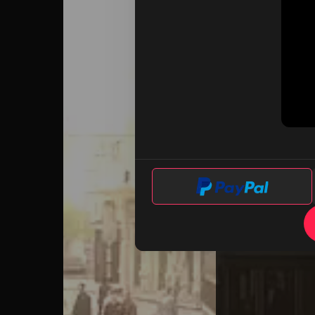
Unl
Watch 1 Ads - Unl
Today l