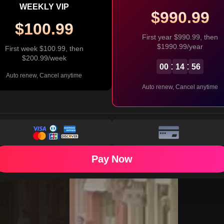
WEEKLY VIP
$990.99
$100.99
First year $990.99, then
$1990.99/year
First week $100.99, then
$200.99/week
00
14
56
Auto renew, Cancel anytime
Auto renew, Cancel anytime
ock Now
ock Single Episode
eft: 20
Pay Now