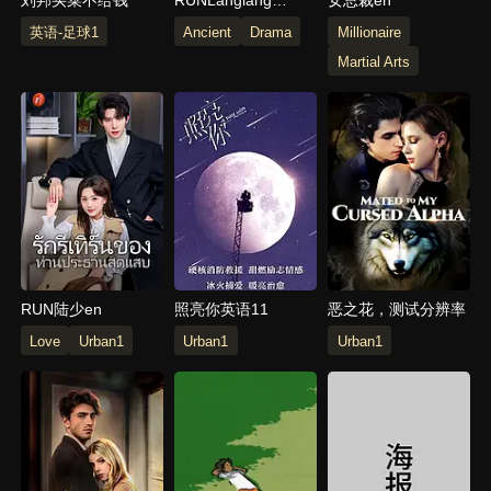
Mountain Little
英语-足球1
Ancient
Drama
Millionaire
Monster_Langlang
Martial Arts
Mountain Little
Monster_Langlang
Mountain Little
Monster
RUN陆少en
照亮你英语11
恶之花，测试分辨率
Love
Urban1
Urban1
Urban1