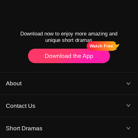
Download now to enjoy more amazing and
unique short dramas
Watch Free
Download the App
About
Terms of Use
Privacy Policy
Contact Us
About Us
Email: service@flextv.cc
Short Dramas