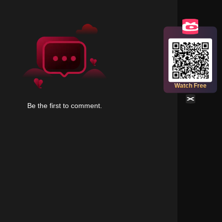
38
39
40
41
42
44
45
46
47
48
Scan the QR code to watch full episodes
50
51
52
53
54
for free!
Watch Free
56
57
58
59
60
Be the first to comment.
62
63
64
65
66
68
69
70
71
72
74
75
76
77
78
80
81
82
83
84