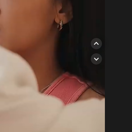
37
43
49
55
61
67
73
79